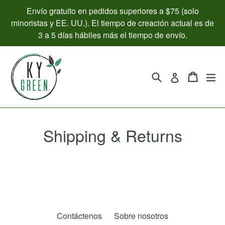
Ir
Envío gratuito en pedidos superiores a $75 (solo
directamente
minoristas y EE. UU.). El tiempo de creación actual es de
al
3 a 5 días hábiles más el tiempo de envío.
contenido
Buscar
Carrito
Carrito
ex
Ingresar
Shipping & Returns
Contáctenos
Sobre nosotros