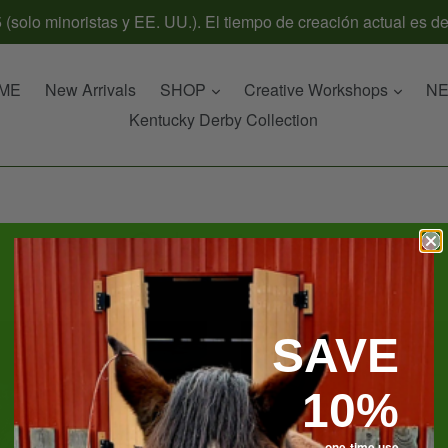
 (solo minoristas y EE. UU.). El tiempo de creación actual es de
expandir
expand
ME
New Arrivals
SHOP
Creative Workshops
N
Kentucky Derby Collection
Colecciones
SAVE
10%
one-time use