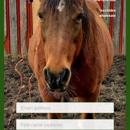
*excludes
wholesale
n Kentucky
Bourbon