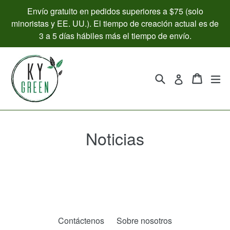
Ir
Envío gratuito en pedidos superiores a $75 (solo
directamente
minoristas y EE. UU.). El tiempo de creación actual es de
al
3 a 5 días hábiles más el tiempo de envío.
contenido
Buscar
Carrito
Carrito
ex
Ingresar
Noticias
Contáctenos
Sobre nosotros