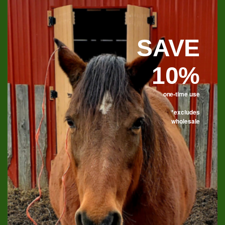
SAVE
Bougies inspirées du Kentucky
10%
one-time use
*excludes
wholesale