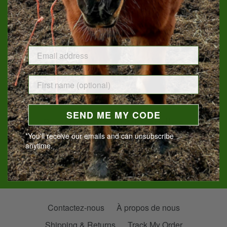
Bourbon Inspired Candles
SEND ME MY CODE
*You'll receive our emails and can unsubscribe
anytime.
Contactez-nous
À propos de nous
Shipping & Returns
Track My Order